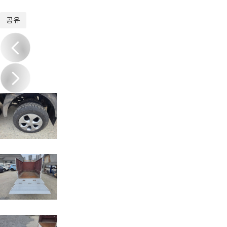
1
/
20
공유