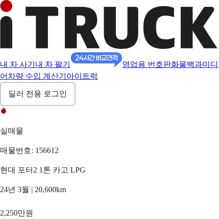
내 차 사기
내 차 팔기
영업용 번호판
화물백과
미디
어
차량 수입 계산기
아이트럭
딜러 전용 로그인
실매물
매물번호: 156612
현대 포터2 1톤 카고 LPG
24년 3월 | 20,600km
2,250만원