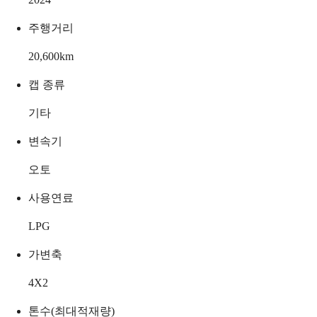
주행거리
20,600
km
캡 종류
기타
변속기
오토
사용연료
LPG
가변축
4X2
톤수(최대적재량)