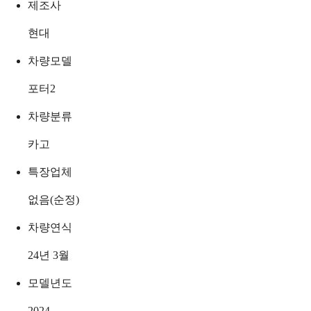
제조사
현대
차량모델
포터2
차량분류
카고
특장업체
없음(순정)
차량연식
24년 3월
모델년도
2024