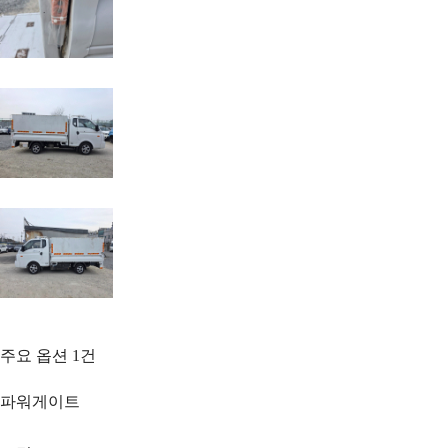
주요 옵션
1
건
파워게이트