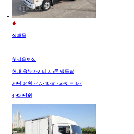
실매물
헛걸음보상
현대 올뉴마이티 2.5톤 냉동탑
20년 04월 · 47,740km · 파렛트 3개
4,950만원