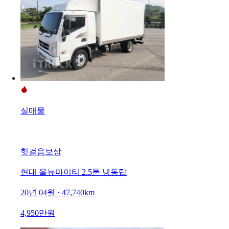
실매물
헛걸음보상
현대 올뉴마이티 2.5톤 냉동탑
20년 04월 · 47,740km
4,950만원