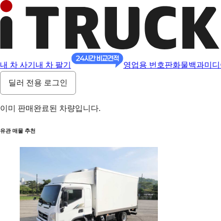
내 차 사기
내 차 팔기
영업용 번호판
화물백과
미디
딜러 전용 로그인
이미 판매완료된 차량입니다.
유관 매물 추천