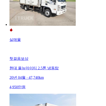
실매물
헛걸음보상
현대 올뉴마이티 2.5톤 냉동탑
20년 04월 · 47,740km
4,950만원