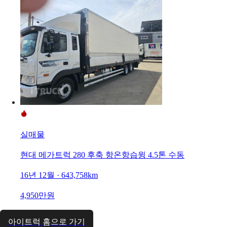
실매물
현대 메가트럭 280 후축 항온항습윙 4.5톤 수동
16년 12월 · 643,758km
4,950만원
아이트럭 홈으로 가기