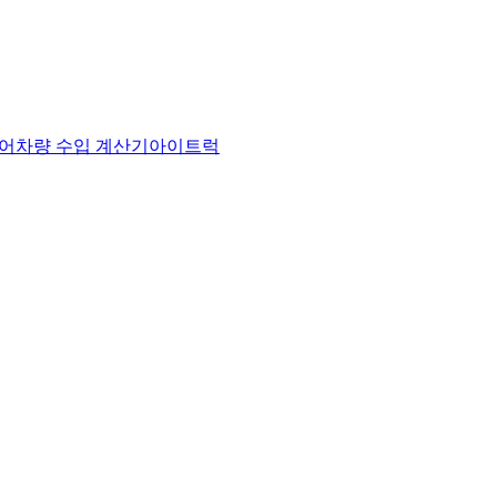
어
차량 수입 계산기
아이트럭