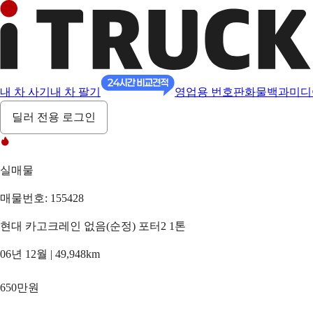
내 차 사기
내 차 팔기
영업용 번호판
화물백과
미디
딜러 전용 로그인
실매물
매물번호: 155428
현대 카고크레인 없음(순정) 포터2 1톤
06년 12월 | 49,948km
650만원