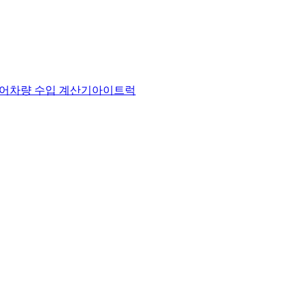
어
차량 수입 계산기
아이트럭