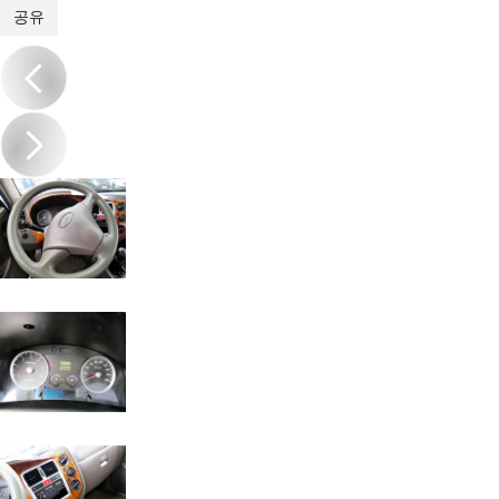
1
/
16
공유