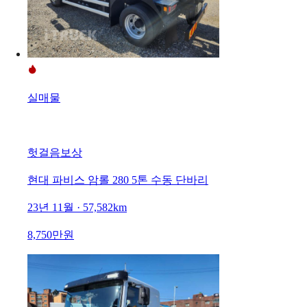
실매물
헛걸음보상
현대 파비스 암롤 280 5톤 수동 단바리
23년 11월 · 57,582km
8,750만원