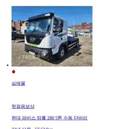
실매물
헛걸음보상
현대 파비스 암롤 280 5톤 수동 단바리