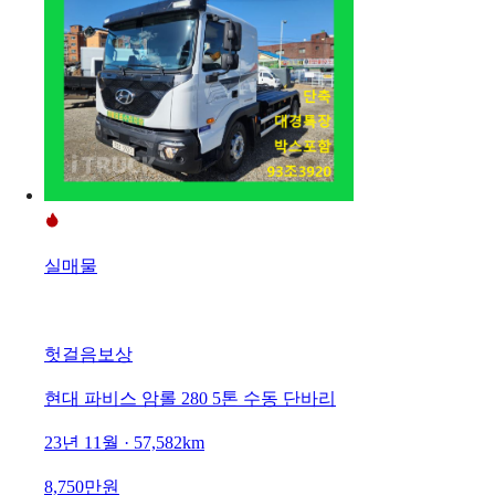
실매물
헛걸음보상
현대 파비스 암롤 280 5톤 수동 단바리
23년 11월 · 57,582km
8,750만원