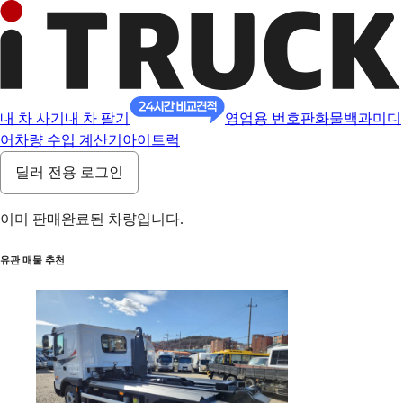
내 차 사기
내 차 팔기
영업용 번호판
화물백과
미디
어
차량 수입 계산기
아이트럭
딜러 전용 로그인
이미 판매완료된 차량입니다.
유관 매물 추천