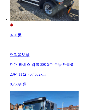
실매물
헛걸음보상
현대 파비스 암롤 280 5톤 수동 단바리
23년 11월 · 57,582km
8,750만원