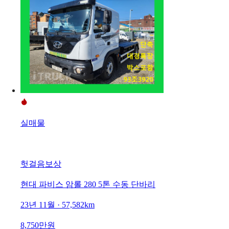
실매물
헛걸음보상
현대 파비스 암롤 280 5톤 수동 단바리
23년 11월 · 57,582km
8,750만원