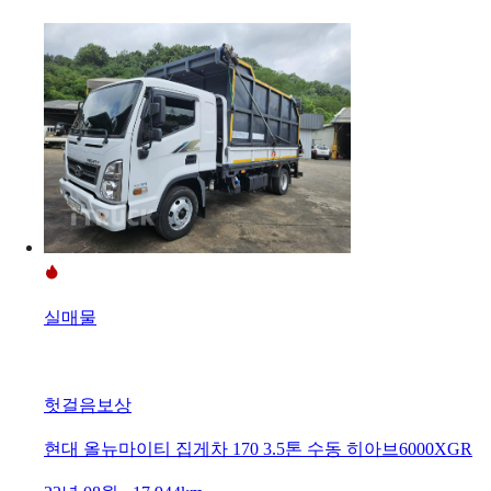
실매물
헛걸음보상
현대 올뉴마이티 집게차 170 3.5톤 수동 히아브6000XGR