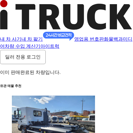
내 차 사기
내 차 팔기
영업용 번호판
화물백과
미디
어
차량 수입 계산기
아이트럭
딜러 전용 로그인
이미 판매완료된 차량입니다.
유관 매물 추천