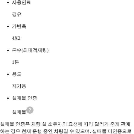
사용연료
경유
가변축
4X2
톤수(최대적재량)
1
톤
용도
자가용
실매물 인증
실매물
실매물 인증은 차량 실 소유자의 요청에 따라 딜러가 중개 판매
하는 경우 현재 운행 중인 차량일 수 있으며, 실매물 미인증으로