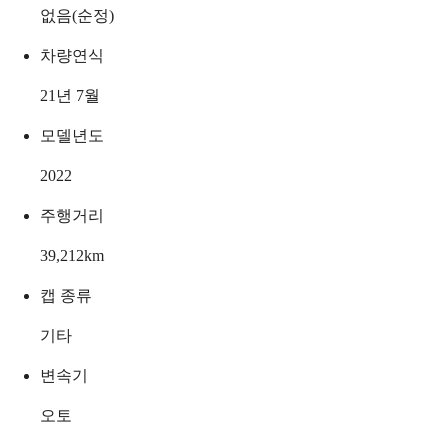
없음(순정)
차량연식
21년 7월
모델년도
2022
주행거리
39,212
km
캡 종류
기타
변속기
오토