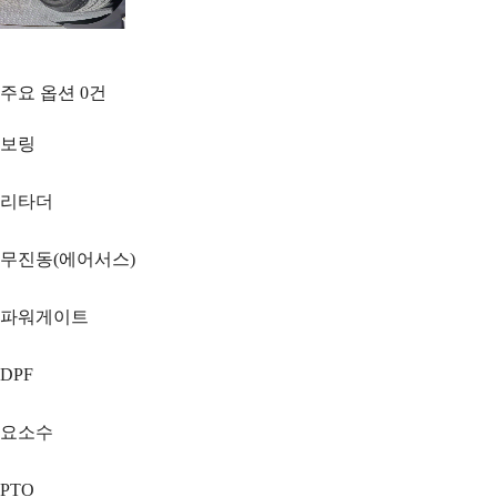
주요 옵션
0
건
보링
리타더
무진동(에어서스)
파워게이트
DPF
요소수
PTO