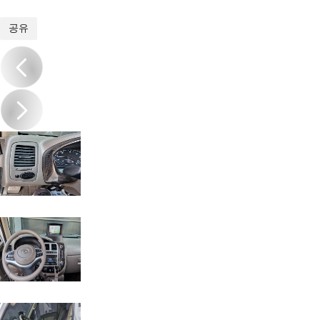
1
/
17
공유