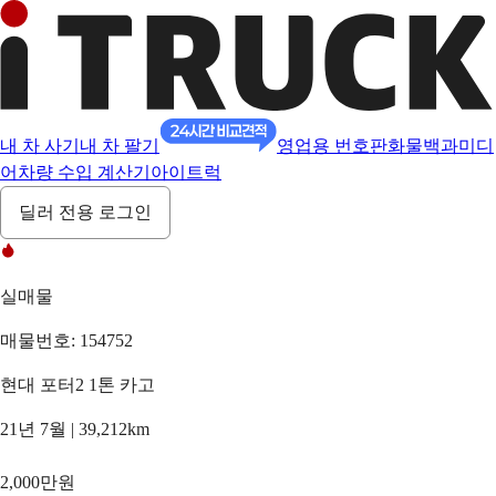
내 차 사기
내 차 팔기
영업용 번호판
화물백과
미디
어
차량 수입 계산기
아이트럭
딜러 전용 로그인
실매물
매물번호: 154752
현대 포터2 1톤 카고
21년 7월 | 39,212km
2,000만원