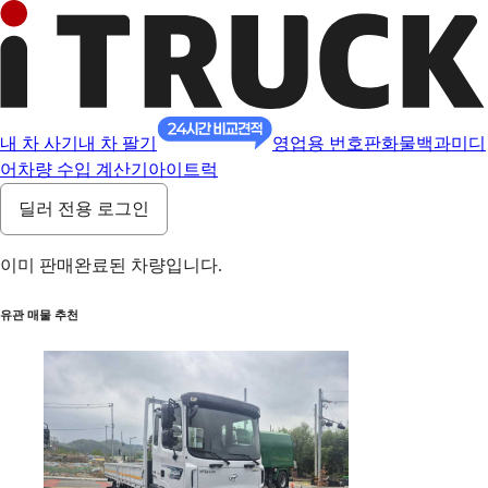
내 차 사기
내 차 팔기
영업용 번호판
화물백과
미디
어
차량 수입 계산기
아이트럭
딜러 전용 로그인
이미 판매완료된 차량입니다.
유관 매물 추천