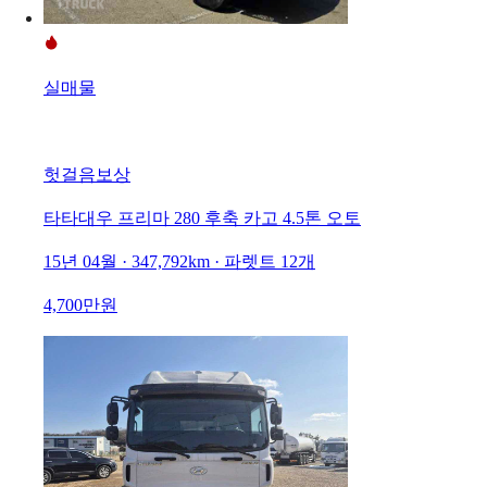
실매물
헛걸음보상
타타대우 프리마 280 후축 카고 4.5톤 오토
15년 04월 · 347,792km · 파렛트 12개
4,700만원