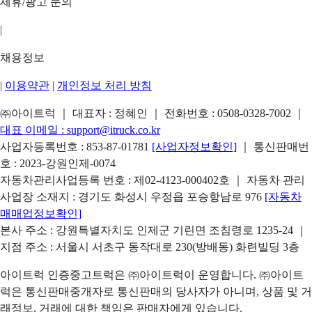
제휴/광고 문의
|
채용정보
|
이용약관
|
개인정보 처리 방침
㈜아이트럭 ｜ 대표자 : 정혜인 ｜ 전화번호 :
0508-0328-7002
｜
대표 이메일 :
support@itruck.co.kr
사업자등록번호 : 853-87-01781
[사업자정보확인]
｜ 통신판매번
호 : 2023-강원인제-0074
자동차관리사업등록 번호 : 제02-4123-000402호 ｜ 자동차 관리
사업장 소재지 : 경기도 화성시 우정읍 포승항남로 976
[자동차
매매업정보확인]
본사 주소 : 강원특별자치도 인제군 기린면 조침령로 1235-24 ｜
지점 주소 : 서울시 서초구 동작대로 230(방배동) 화련빌딩 3층
아이트럭 인증중고트럭은 ㈜아이트럭이 운영합니다. ㈜아이트
럭은 통신판매중개자로 통신판매의 당사자가 아니며, 상품 및 거
래정보, 거래에 대한 책임은 판매자에게 있습니다.