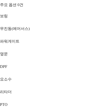
주요 옵션
0
건
보링
무진동(에어서스)
파워게이트
옆문
DPF
요소수
리타더
PTO