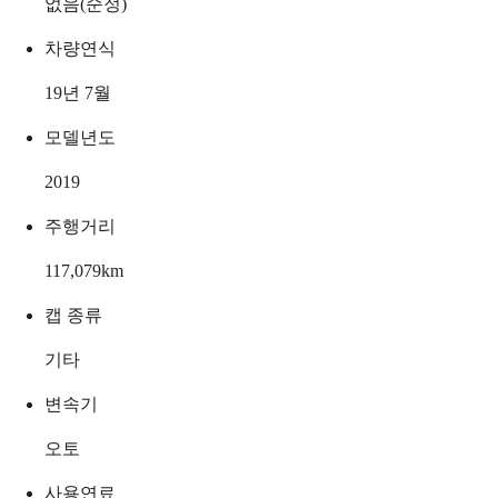
없음(순정)
차량연식
19년 7월
모델년도
2019
주행거리
117,079
km
캡 종류
기타
변속기
오토
사용연료