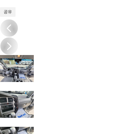
1
/
13
공유