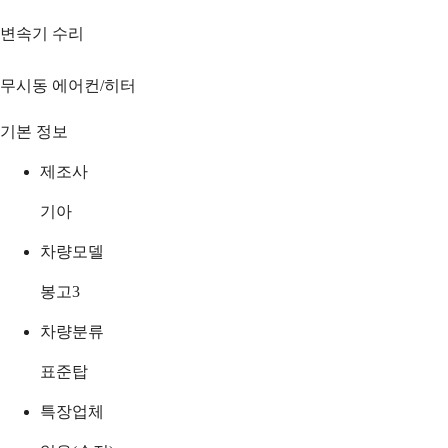
변속기 수리
무시동 에어컨/히터
기본 정보
제조사
기아
차량모델
봉고3
차량분류
표준탑
특장업체