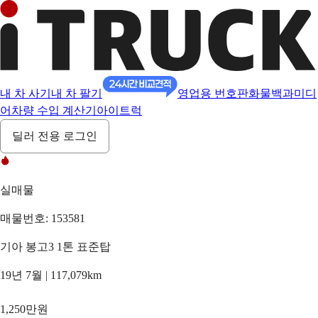
내 차 사기
내 차 팔기
영업용 번호판
화물백과
미디
어
차량 수입 계산기
아이트럭
딜러 전용 로그인
실매물
매물번호: 153581
기아 봉고3 1톤 표준탑
19년 7월 | 117,079km
1,250만원