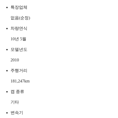
특장업체
없음(순정)
차량연식
10년 5월
모델년도
2010
주행거리
181,247
km
캡 종류
기타
변속기