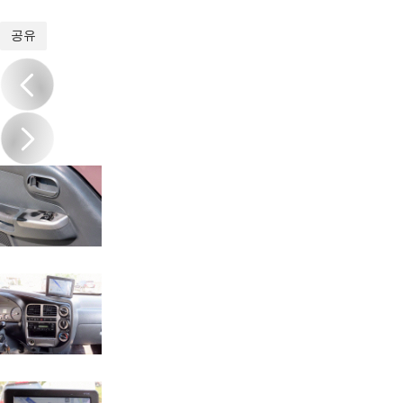
1
/
17
공유