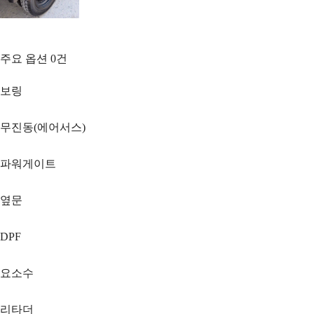
주요 옵션
0
건
보링
무진동(에어서스)
파워게이트
옆문
DPF
요소수
리타더