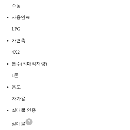
수동
사용연료
LPG
가변축
4X2
톤수(최대적재량)
1
톤
용도
자가용
실매물 인증
실매물