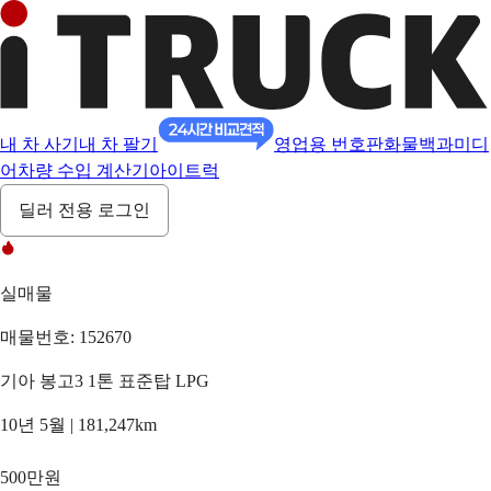
내 차 사기
내 차 팔기
영업용 번호판
화물백과
미디
어
차량 수입 계산기
아이트럭
딜러 전용 로그인
실매물
매물번호: 152670
기아 봉고3 1톤 표준탑 LPG
10년 5월 | 181,247km
500만원