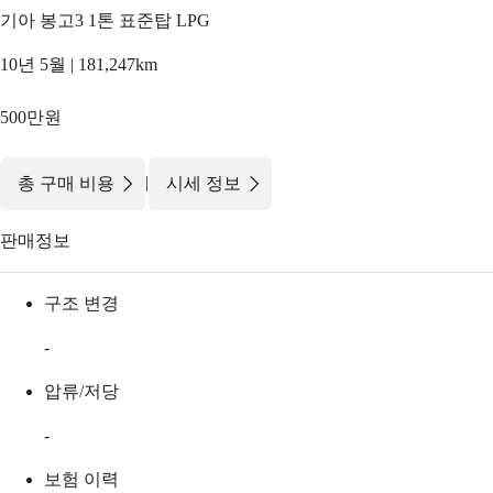
기아 봉고3 1톤 표준탑 LPG
10년 5월 | 181,247km
500만원
|
총 구매 비용
시세 정보
판매정보
구조 변경
-
압류/저당
-
보험 이력