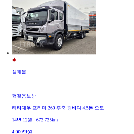
실매물
헛걸음보상
타타대우 프리마 260 후축 윙바디 4.5톤 오토
14년 12월 · 672,725km
4,000만원