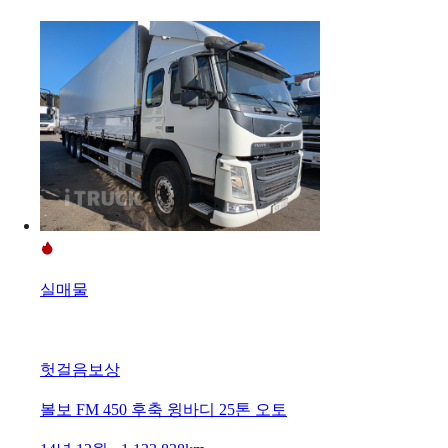
실매물
헛걸음보상
볼보 FM 450 후축 윙바디 25톤 오토