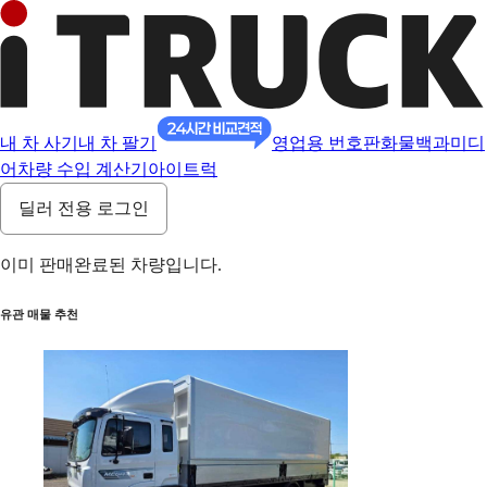
내 차 사기
내 차 팔기
영업용 번호판
화물백과
미디
어
차량 수입 계산기
아이트럭
딜러 전용 로그인
이미 판매완료된 차량입니다.
유관 매물 추천