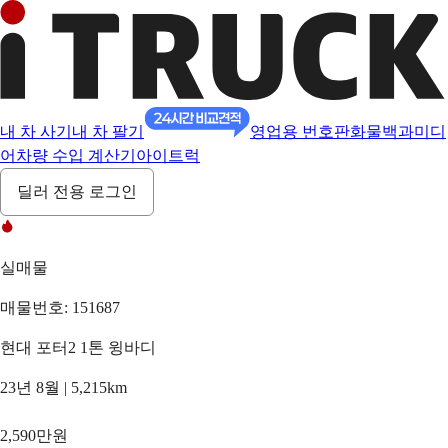
내 차 사기
내 차 팔기
영업용 번호판
화물백과
미디
어
차량 수입 계산기
아이트럭
딜러 전용 로그인
실매물
매물번호: 151687
현대 포터2 1톤 윙바디
23년 8월 | 5,215km
2,590만원