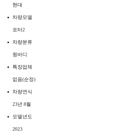
현대
차량모델
포터2
차량분류
윙바디
특장업체
없음(순정)
차량연식
23년 8월
모델년도
2023