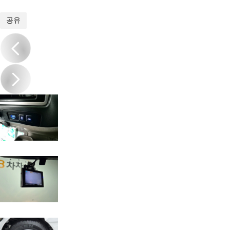
1
/
18
공유