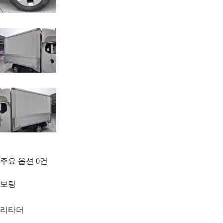
주요 옵션
0
건
보링
리타더