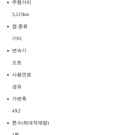
주행거리
5,215
km
캡 종류
기타
변속기
오토
사용연료
경유
가변축
4X2
톤수(최대적재량)
1
톤