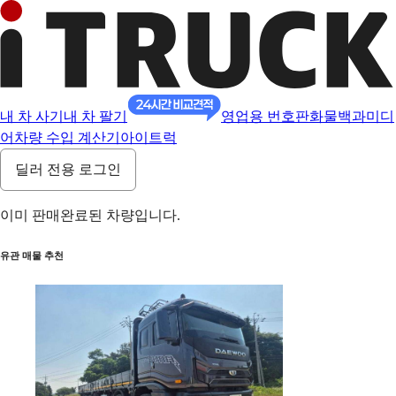
내 차 사기
내 차 팔기
영업용 번호판
화물백과
미디
어
차량 수입 계산기
아이트럭
딜러 전용 로그인
이미 판매완료된 차량입니다.
유관 매물 추천