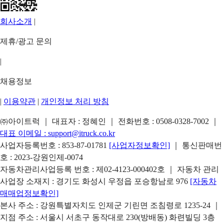
회사소개
|
제휴/광고 문의
|
채용정보
|
이용약관
|
개인정보 처리 방침
㈜아이트럭 ｜ 대표자 : 정혜인 ｜ 전화번호 :
0508-0328-7002
｜
대표 이메일 :
support@itruck.co.kr
사업자등록번호 : 853-87-01781
[사업자정보확인]
｜ 통신판매번
호 : 2023-강원인제-0074
자동차관리사업등록 번호 : 제02-4123-000402호 ｜ 자동차 관리
사업장 소재지 : 경기도 화성시 우정읍 포승항남로 976
[자동차
매매업정보확인]
본사 주소 : 강원특별자치도 인제군 기린면 조침령로 1235-24 ｜
지점 주소 : 서울시 서초구 동작대로 230(방배동) 화련빌딩 3층