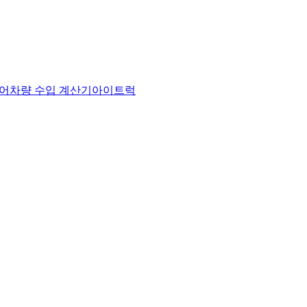
어
차량 수입 계산기
아이트럭