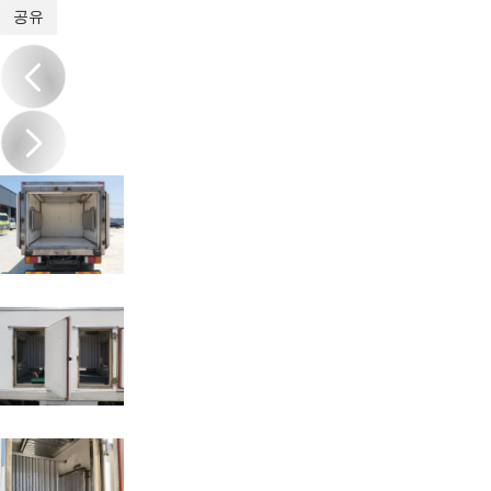
1
/
17
공유