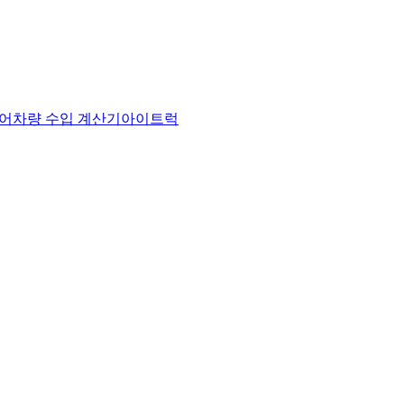
어
차량 수입 계산기
아이트럭