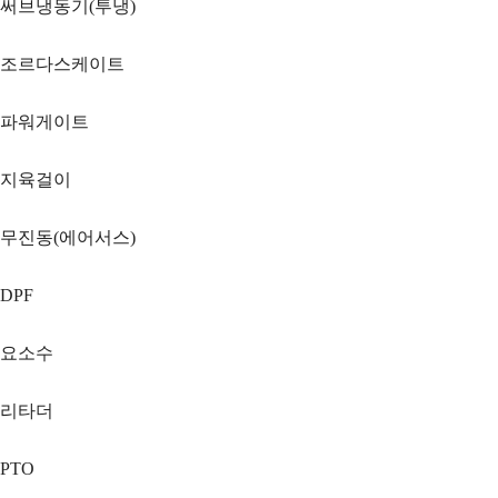
써브냉동기(투냉)
조르다스케이트
파워게이트
지육걸이
무진동(에어서스)
DPF
요소수
리타더
PTO