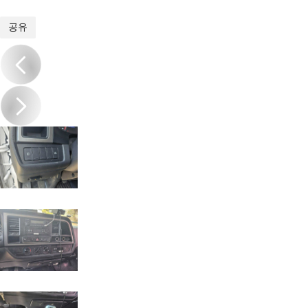
1
/
20
공유