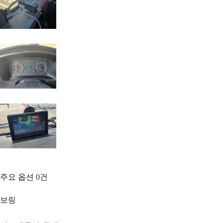
주요 옵션
0
건
보링