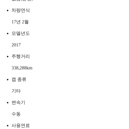
차량연식
17년 2월
모델년도
2017
주행거리
338,288
km
캡 종류
기타
변속기
수동
사용연료