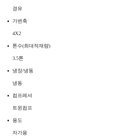
경유
가변축
4X2
톤수(최대적재량)
3.5
톤
냉장/냉동
냉동
컴프레셔
트윈컴프
용도
자가용