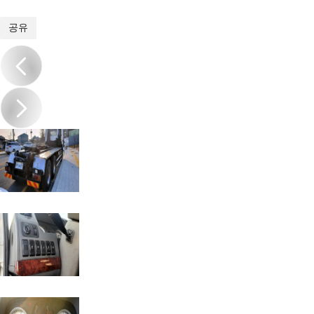
1
/
10
공유