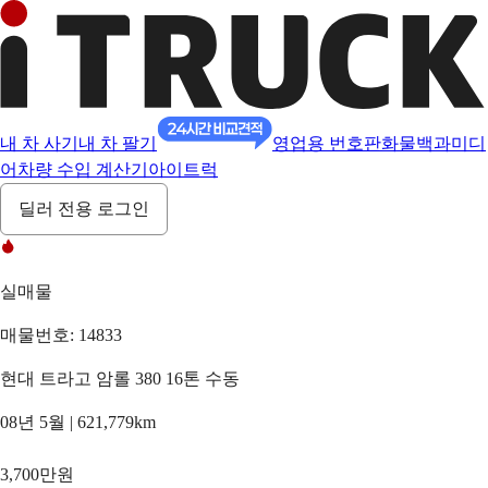
내 차 사기
내 차 팔기
영업용 번호판
화물백과
미디
어
차량 수입 계산기
아이트럭
딜러 전용 로그인
실매물
매물번호: 14833
현대 트라고 암롤 380 16톤 수동
08년 5월 | 621,779km
3,700만원