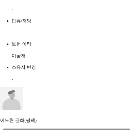
-
압류/저당
-
보험 이력
미공개
소유자 변경
-
이도현
금화(평택)