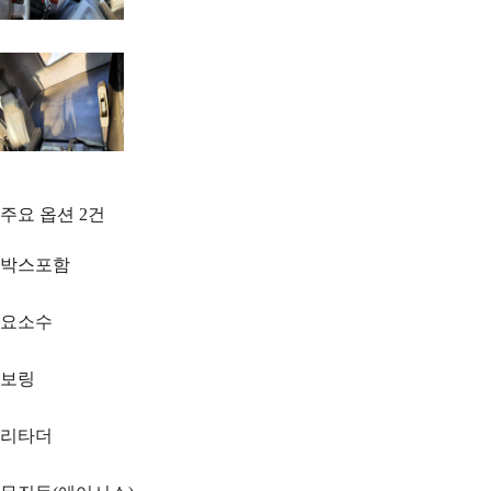
주요 옵션
2
건
박스포함
요소수
보링
리타더