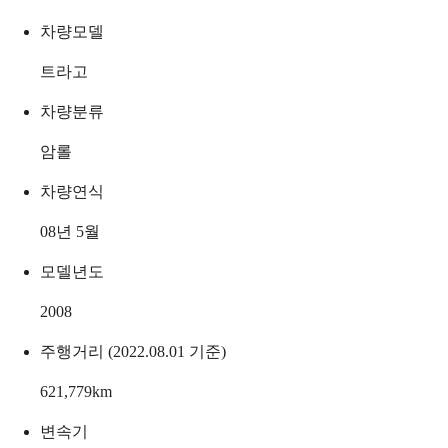
차량모델
트라고
차량분류
암롤
차량연식
08년 5월
모델년도
2008
주행거리 (2022.08.01 기준)
621,779
km
변속기