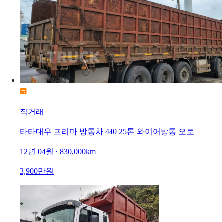
직거래
타타대우 프리마 방통차 440 25톤 와이어방통 오토
12년 04월 · 830,000km
3,900만원