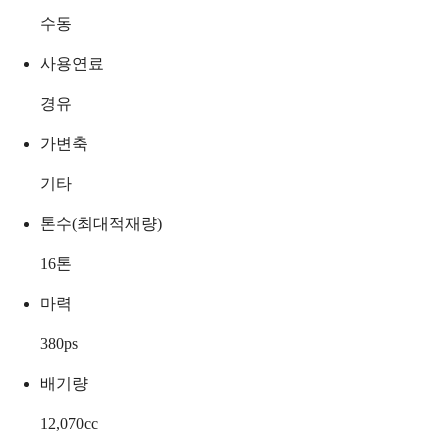
수동
사용연료
경유
가변축
기타
톤수(최대적재량)
16
톤
마력
380
ps
배기량
12,070
cc