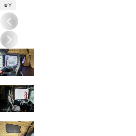
1
/
20
공유