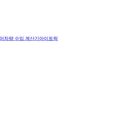
어
차량 수입 계산기
아이트럭