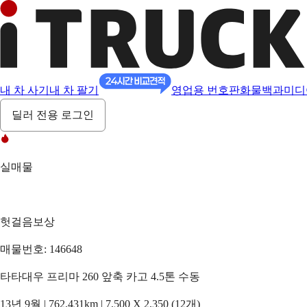
내 차 사기
내 차 팔기
영업용 번호판
화물백과
미디
딜러 전용 로그인
실매물
헛걸음보상
매물번호: 146648
타타대우 프리마 260 앞축 카고 4.5톤 수동
13년 9월 | 762,431km | 7,500 X 2,350 (12개)