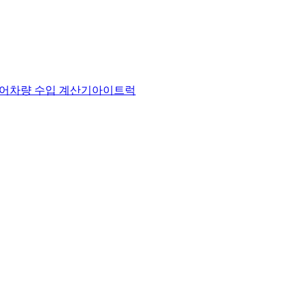
어
차량 수입 계산기
아이트럭