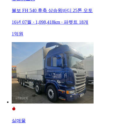
볼보 FH 540 후축 상승윙바디 25톤 오토
16년 07월 · 1,098,418km · 파렛트 18개
1억원
실매물