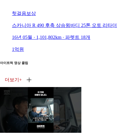
헛걸음보상
스카니아 R 490 후축 상승윙바디 25톤 오토 리타더
16년 05월 · 1,101,802km · 파렛트 18개
1억원
아이트럭 영상 클립
더보기
+