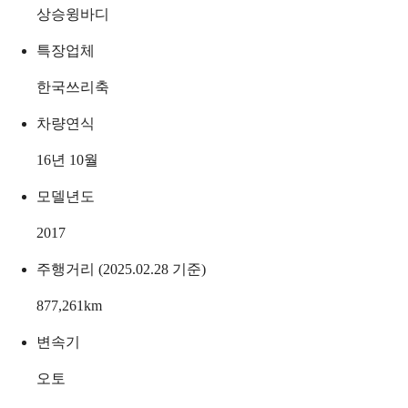
상승윙바디
특장업체
한국쓰리축
차량연식
16년 10월
모델년도
2017
주행거리 (2025.02.28 기준)
877,261
km
변속기
오토