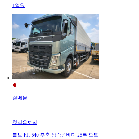
1억원
실매물
헛걸음보상
볼보 FH 540 후축 상승윙바디 25톤 오토