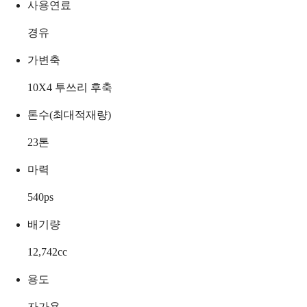
사용연료
경유
가변축
10X4 투쓰리 후축
톤수(최대적재량)
23
톤
마력
540
ps
배기량
12,742
cc
용도
자가용