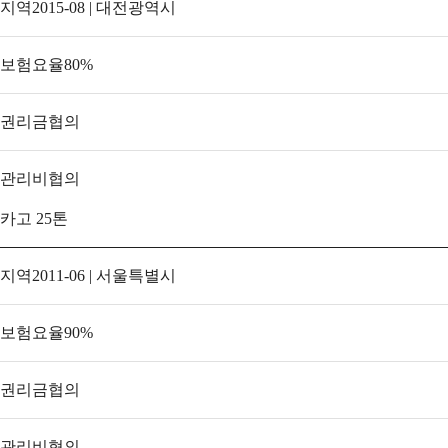
지역
2015-08 | 대전광역시
보험요율
80
%
권리금
협의
관리비
협의
카고 25톤
지역
2011-06 | 서울특별시
보험요율
90
%
권리금
협의
관리비
협의