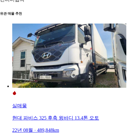
유관 매물 추천
실매물
현대 파비스 325 후축 윙바디 13.4톤 오토
22년 08월 · 489,848km