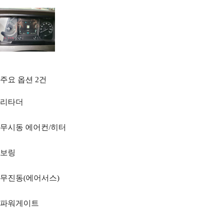
주요 옵션
2
건
리타더
무시동 에어컨/히터
보링
무진동(에어서스)
파워게이트