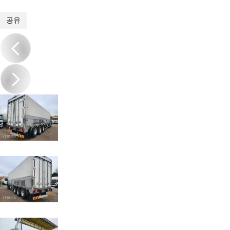
1
/
8
공유