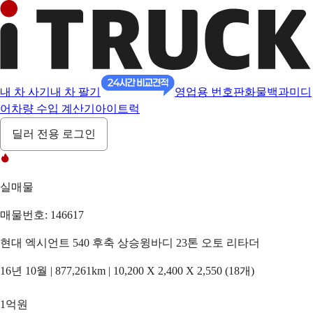
내 차 사기
내 차 팔기
영업용 번호판
화물백과
미디
어
차량 수입 계산기
아이트럭
딜러 전용 로그인
실매물
매물번호: 146617
현대 엑시언트 540 후축 상승윙바디 23톤 오토 리타더
16년 10월 | 877,261km | 10,200 X 2,400 X 2,550 (18개)
1억원