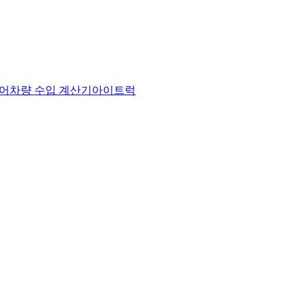
어
차량 수입 계산기
아이트럭