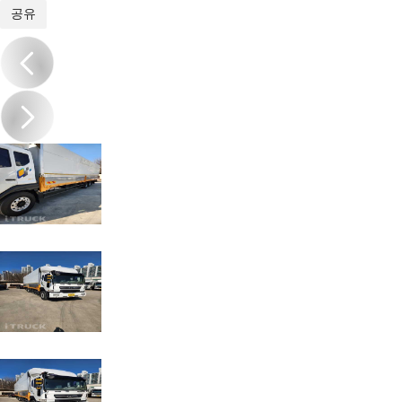
1
/
15
공유