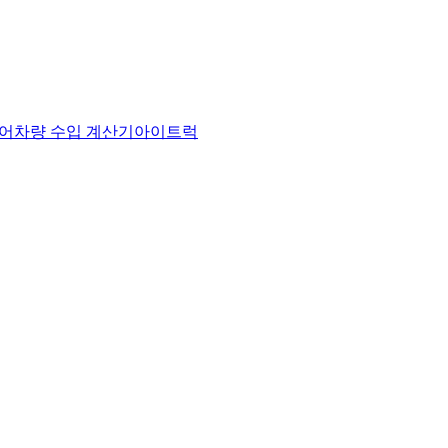
어
차량 수입 계산기
아이트럭