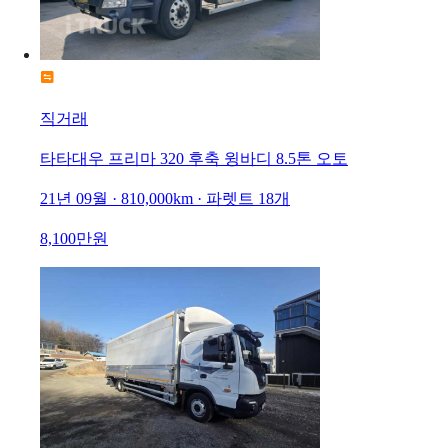
직거래
타타대우 프리마 320 후축 윙바디 8.5톤 오토
21년 09월 · 810,000km · 파렛트 18개
8,100만원