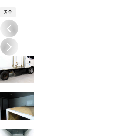
1
/
20
공유