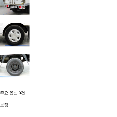
주요 옵션
0
건
보링