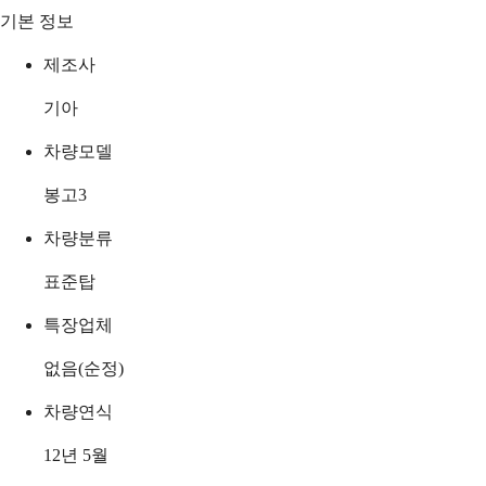
기본 정보
제조사
기아
차량모델
봉고3
차량분류
표준탑
특장업체
없음(순정)
차량연식
12년 5월