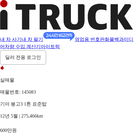
내 차 사기
내 차 팔기
영업용 번호판
화물백과
미디
어
차량 수입 계산기
아이트럭
딜러 전용 로그인
실매물
매물번호: 145083
기아 봉고3 1톤 표준탑
12년 5월 | 275,466km
600만원