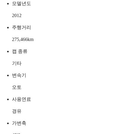
모델년도
2012
주행거리
275,466
km
캡 종류
기타
변속기
오토
사용연료
경유
가변축