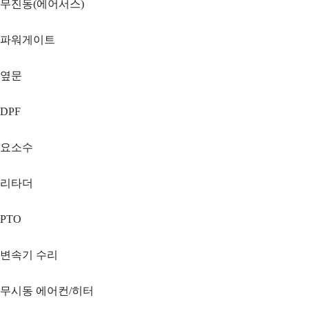
무진동(에어서스)
파워게이트
옆문
DPF
요소수
리타더
PTO
변속기 수리
무시동 에어컨/히터