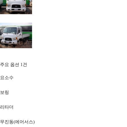
주요 옵션
1
건
요소수
보링
리타더
무진동(에어서스)