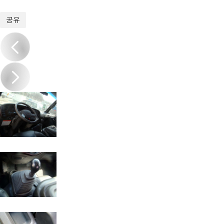
1
/
12
공유