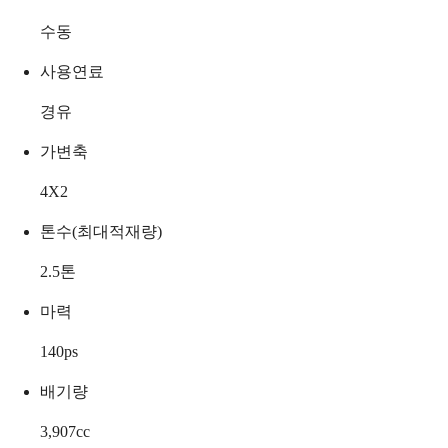
수동
사용연료
경유
가변축
4X2
톤수(최대적재량)
2.5
톤
마력
140
ps
배기량
3,907
cc