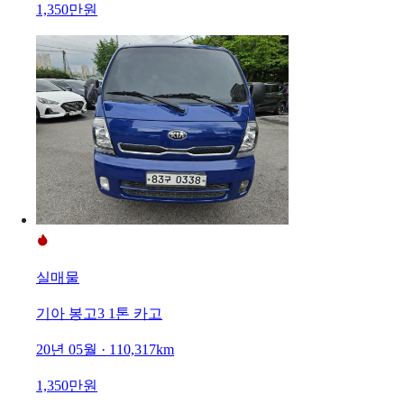
1,350만원
실매물
기아 봉고3 1톤 카고
20년 05월 · 110,317km
1,350만원