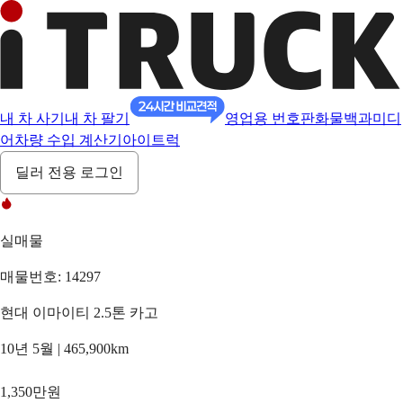
내 차 사기
내 차 팔기
영업용 번호판
화물백과
미디
어
차량 수입 계산기
아이트럭
딜러 전용 로그인
실매물
매물번호: 14297
현대 이마이티 2.5톤 카고
10년 5월 | 465,900km
1,350만원