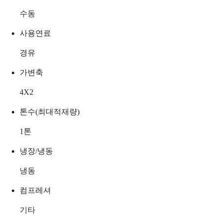
수동
사용연료
경유
가변축
4X2
톤수(최대적재량)
1
톤
냉장/냉동
냉동
컴프레셔
기타