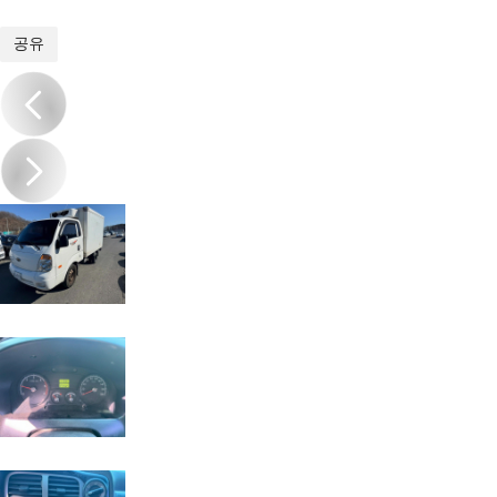
1
/
11
공유