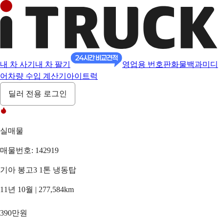
내 차 사기
내 차 팔기
영업용 번호판
화물백과
미디
어
차량 수입 계산기
아이트럭
딜러 전용 로그인
실매물
매물번호: 142919
기아 봉고3 1톤 냉동탑
11년 10월 | 277,584km
390만원