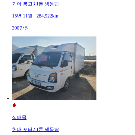
기아 봉고3 1톤 냉동탑
15년 11월 · 284,922km
390만원
실매물
현대 포터2 1톤 냉동탑