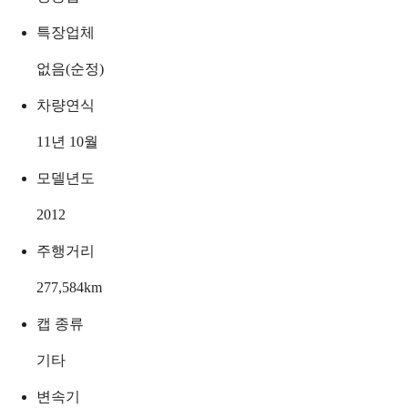
특장업체
없음(순정)
차량연식
11년 10월
모델년도
2012
주행거리
277,584
km
캡 종류
기타
변속기