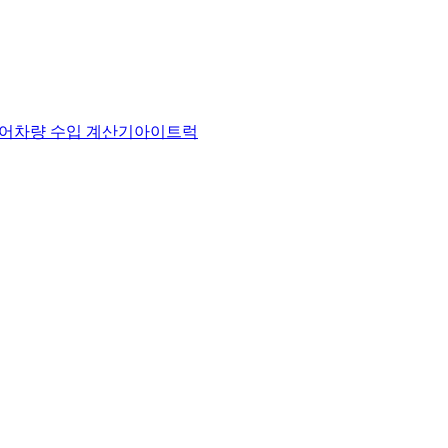
어
차량 수입 계산기
아이트럭