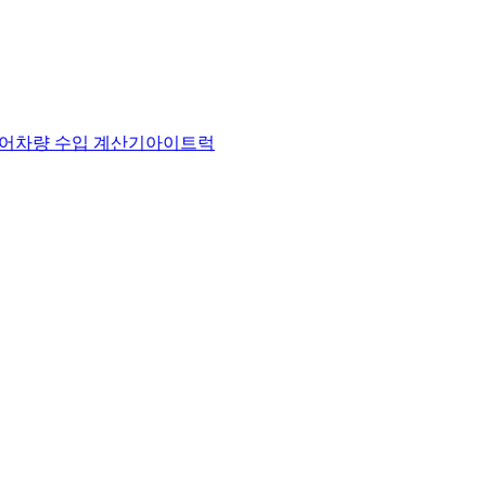
어
차량 수입 계산기
아이트럭