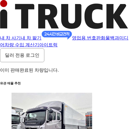
내 차 사기
내 차 팔기
영업용 번호판
화물백과
미디
어
차량 수입 계산기
아이트럭
딜러 전용 로그인
이미 판매완료된 차량입니다.
유관 매물 추천