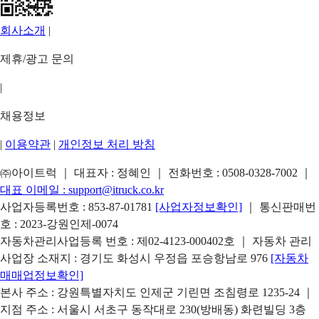
회사소개
|
제휴/광고 문의
|
채용정보
|
이용약관
|
개인정보 처리 방침
㈜아이트럭 ｜ 대표자 : 정혜인 ｜ 전화번호 :
0508-0328-7002
｜
대표 이메일 :
support@itruck.co.kr
사업자등록번호 : 853-87-01781
[사업자정보확인]
｜ 통신판매번
호 : 2023-강원인제-0074
자동차관리사업등록 번호 : 제02-4123-000402호 ｜ 자동차 관리
사업장 소재지 : 경기도 화성시 우정읍 포승항남로 976
[자동차
매매업정보확인]
본사 주소 : 강원특별자치도 인제군 기린면 조침령로 1235-24 ｜
지점 주소 : 서울시 서초구 동작대로 230(방배동) 화련빌딩 3층