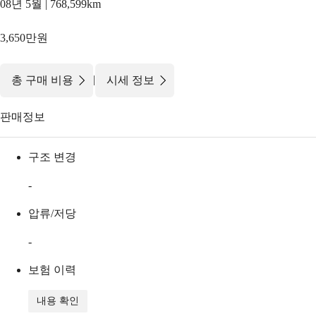
08년 5월 | 768,599km
3,650만원
|
총 구매 비용
시세 정보
판매정보
구조 변경
-
압류/저당
-
보험 이력
내용 확인