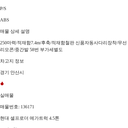
P/S
ABS
매물 상세 설명
250마력/적재함7.4m/후축/적재함철판 신품자동사다리장착/무선
리모콘/중간발 58번 부가세별도
차고지 정보
경기 안산시
실매물
매물번호: 136171
현대 셀프로더 메가트럭 4.5톤