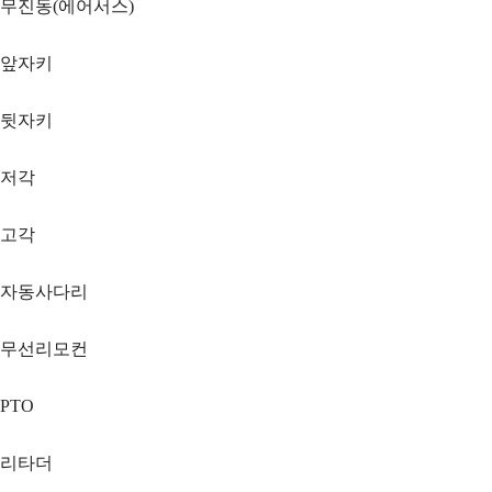
무진동(에어서스)
앞자키
뒷자키
저각
고각
자동사다리
무선리모컨
PTO
리타더