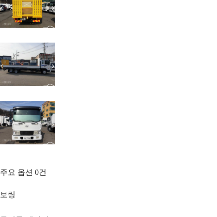
주요 옵션
0
건
보링