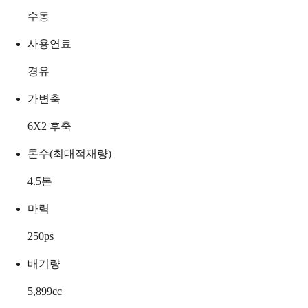
수동
사용연료
경유
가변축
6X2 후축
톤수(최대적재량)
4.5
톤
마력
250
ps
배기량
5,899
cc