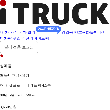
내 차 사기
내 차 팔기
영업용 번호판
화물백과
미디
어
차량 수입 계산기
아이트럭
딜러 전용 로그인
실매물
매물번호: 136171
현대 셀프로더 메가트럭 4.5톤
08년 5월 | 768,599km
3,650만원