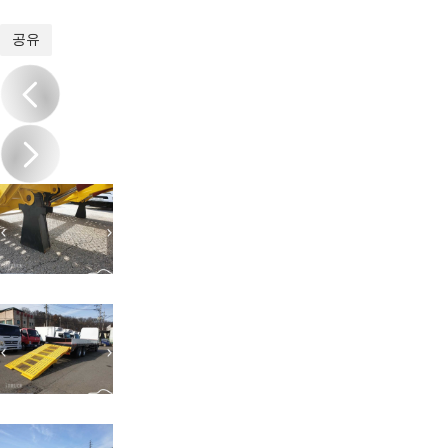
1
/
20
공유