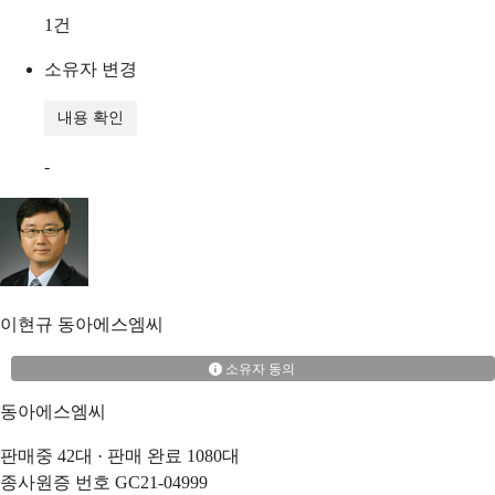
1
건
소유자 변경
내용 확인
-
이현규
동아에스엠씨
소유자 동의
동아에스엠씨
판매중
42
대 · 판매 완료
1080
대
종사원증 번호
GC21-04999