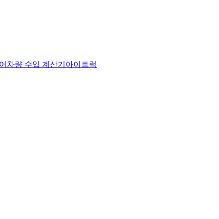
어
차량 수입 계산기
아이트럭