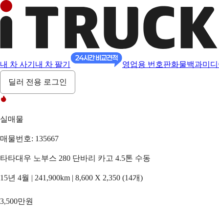
내 차 사기
내 차 팔기
영업용 번호판
화물백과
미디
딜러 전용 로그인
실매물
매물번호: 135667
타타대우 노부스 280 단바리 카고 4.5톤 수동
15년 4월 | 241,900km | 8,600 X 2,350 (14개)
3,500만원