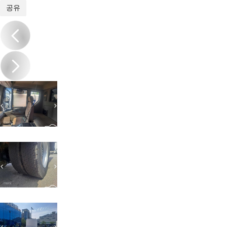
1
/
13
공유