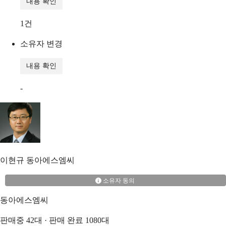
내용 확인
1
건
소유자 변경
내용 확인
-
이현규
동아에스엠씨
소유자 동의
동아에스엠씨
판매중
42
대 · 판매 완료
1080
대