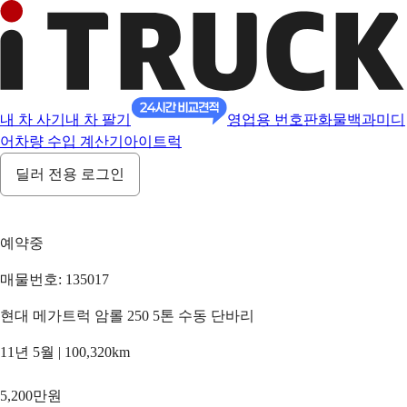
내 차 사기
내 차 팔기
영업용 번호판
화물백과
미디
어
차량 수입 계산기
아이트럭
딜러 전용 로그인
예약중
매물번호: 135017
현대 메가트럭 암롤 250 5톤 수동 단바리
11년 5월 | 100,320km
5,200만원