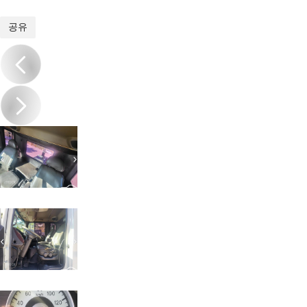
1
/
19
공유