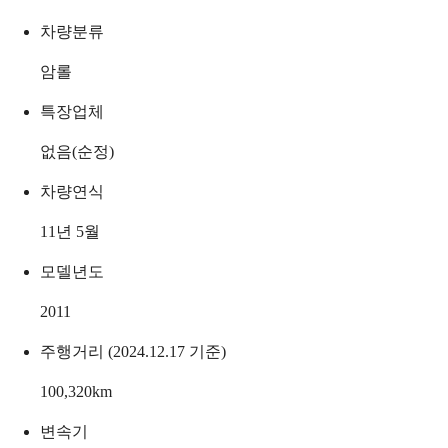
차량분류
암롤
특장업체
없음(순정)
차량연식
11년 5월
모델년도
2011
주행거리 (2024.12.17 기준)
100,320
km
변속기