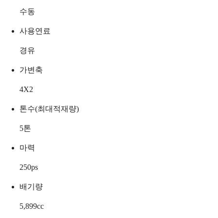
수동
사용연료
경유
가변축
4X2
톤수(최대적재량)
5
톤
마력
250
ps
배기량
5,899
cc