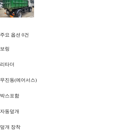
주요 옵션
0
건
보링
리타더
무진동(에어서스)
박스포함
자동덮개
덮개 장착