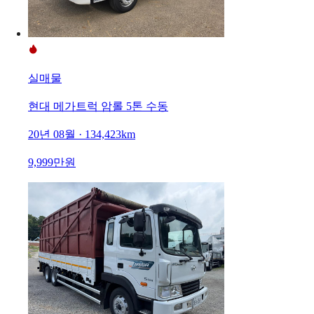
실매물
현대 메가트럭 암롤 5톤 수동
20년 08월 · 134,423km
9,999만원