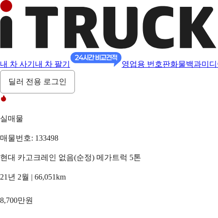
내 차 사기
내 차 팔기
영업용 번호판
화물백과
미디
딜러 전용 로그인
실매물
매물번호: 133498
현대 카고크레인 없음(순정) 메가트럭 5톤
21년 2월 | 66,051km
8,700만원