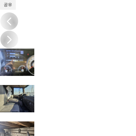
1
/
18
공유