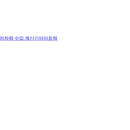
어
차량 수입 계산기
아이트럭