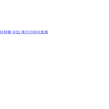
어
차량 수입 계산기
아이트럭