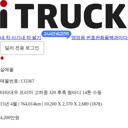
내 차 사기
내 차 팔기
영업용 번호판
화물백과
미디
딜러 전용 로그인
실매물
매물번호: 133367
타타대우 프리마 고하중 320 후축 윙바디 14톤 수동
15년 4월 | 764,014km | 10,200 X 2,370 X 2,680 (18개)
4,200만원