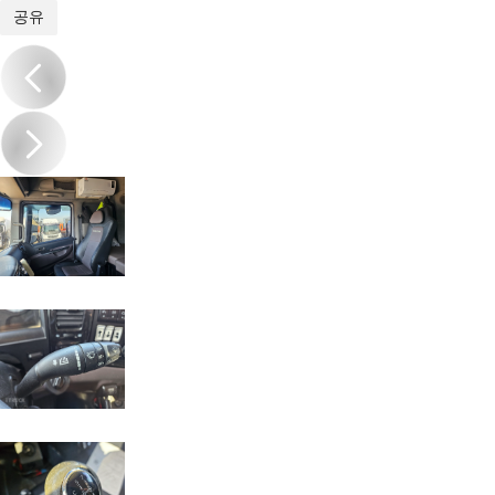
1
/
14
공유