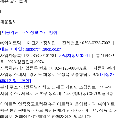
제휴/광고 문의
|
채용정보
|
이용약관
|
개인정보 처리 방침
㈜아이트럭 ｜ 대표자 : 정혜인 ｜ 전화번호 :
0508-0328-7002
｜
대표 이메일 :
support@itruck.co.kr
사업자등록번호 : 853-87-01781
[사업자정보확인]
｜ 통신판매번
호 : 2023-강원인제-0074
자동차관리사업등록 번호 : 제02-4123-000402호 ｜ 자동차 관리
사업장 소재지 : 경기도 화성시 우정읍 포승항남로 976
[자동차
매매업정보확인]
본사 주소 : 강원특별자치도 인제군 기린면 조침령로 1235-24 ｜
지점 주소 : 서울시 서초구 동작대로 230(방배동) 화련빌딩 3층
아이트럭 인증중고트럭은 ㈜아이트럭이 운영합니다. ㈜아이트
럭은 통신판매중개자로 통신판매의 당사자가 아니며, 상품 및 거
래정보, 거래에 대한 책임은 판매자에게 있습니다.