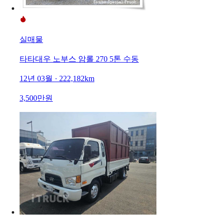
실매물
타타대우 노부스 암롤 270 5톤 수동
12년 03월 · 222,182km
3,500만원