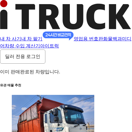
내 차 사기
내 차 팔기
영업용 번호판
화물백과
미디
어
차량 수입 계산기
아이트럭
딜러 전용 로그인
이미 판매완료된 차량입니다.
유관 매물 추천