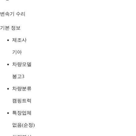
변속기 수리
기본 정보
제조사
기아
차량모델
봉고3
차량분류
캠핑트럭
특장업체
없음(순정)