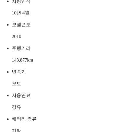
차량연식
10년 4월
모델년도
2010
주행거리
143,877
km
변속기
오토
사용연료
경유
배터리 종류
기타