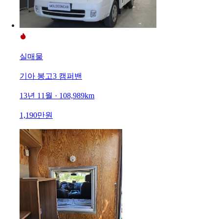
실매물
기아 봉고3 캠퍼밴
13년 11월 · 108,989km
1,190만원