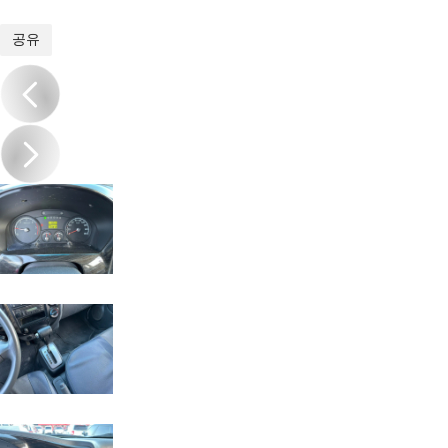
1
/
16
공유