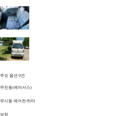
주요 옵션
0
건
무진동(에어서스)
무시동 에어컨/히터
보링