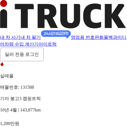
내 차 사기
내 차 팔기
영업용 번호판
화물백과
미디
어
차량 수입 계산기
아이트럭
딜러 전용 로그인
실매물
매물번호: 131588
기아 봉고3 캠핑트럭
10년 4월 | 143,877km
1,200만원