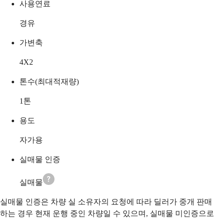
사용연료
경유
가변축
4X2
톤수(최대적재량)
1
톤
용도
자가용
실매물 인증
실매물
실매물 인증은 차량 실 소유자의 요청에 따라 딜러가 중개 판매
하는 경우 현재 운행 중인 차량일 수 있으며, 실매물 미인증으로