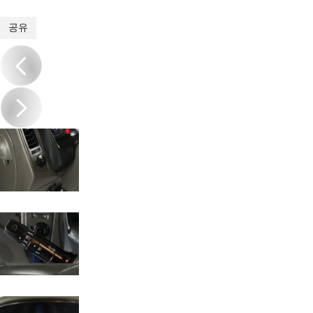
1
/
17
공유