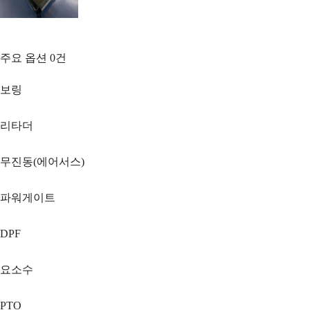
주요 옵션
0
건
보링
리타더
무진동(에어서스)
파워게이트
DPF
요소수
PTO