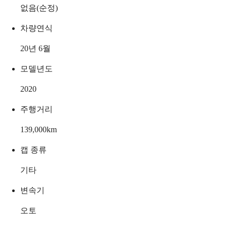
없음(순정)
차량연식
20년 6월
모델년도
2020
주행거리
139,000
km
캡 종류
기타
변속기
오토