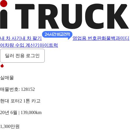
내 차 사기
내 차 팔기
영업용 번호판
화물백과
미디
어
차량 수입 계산기
아이트럭
딜러 전용 로그인
실매물
매물번호: 128152
현대 포터2 1톤 카고
20년 6월 | 139,000km
1,300만원