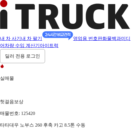
내 차 사기
내 차 팔기
영업용 번호판
화물백과
미디
어
차량 수입 계산기
아이트럭
딜러 전용 로그인
실매물
헛걸음보상
매물번호: 125420
타타대우 노부스 260 후축 카고 8.5톤 수동