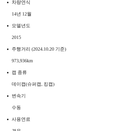
차량연식
14년 12월
모델년도
2015
주행거리 (2024.10.20 기준)
973,936
km
캡 종류
데이캡(슈퍼캡, 킹캡)
변속기
수동
사용연료
경유