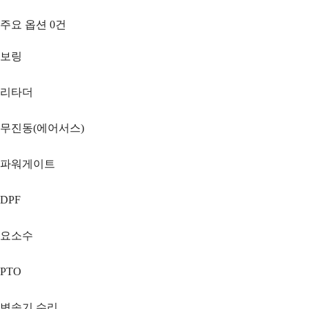
주요 옵션
0
건
보링
리타더
무진동(에어서스)
파워게이트
DPF
요소수
PTO
변속기 수리