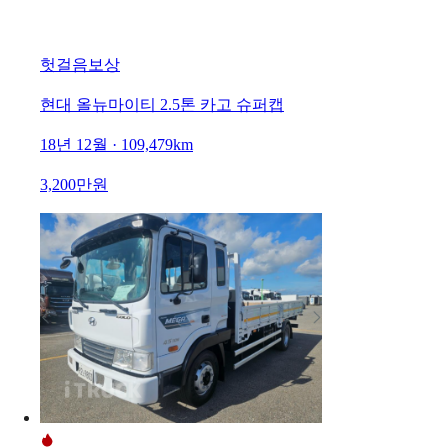
헛걸음보상
현대 올뉴마이티 2.5톤 카고 슈퍼캡
18년 12월 · 109,479km
3,200만원