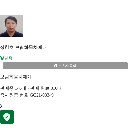
-
정천호
보람화물차매매
소유자 동의
보람화물차매매
판매중
146
대 · 판매 완료
810
대
종사원증 번호
GC21-03349