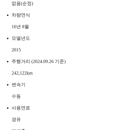
없음(순정)
차량연식
16년 8월
모델년도
2015
주행거리 (2024.09.26 기준)
242,122
km
변속기
수동
사용연료
경유