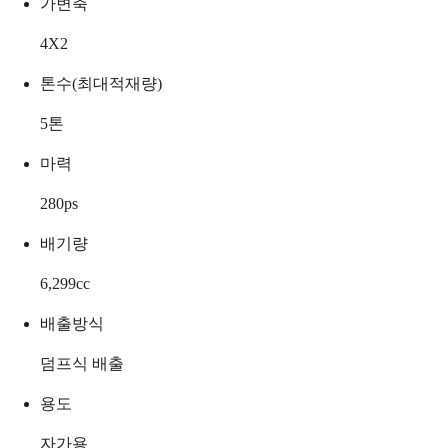
가변축
4X2
톤수(최대적재량)
5
톤
마력
280
ps
배기량
6,299
cc
배출방식
덤프식 배출
용도
자가용