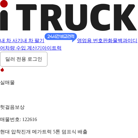
내 차 사기
내 차 팔기
영업용 번호판
화물백과
미디
어
차량 수입 계산기
아이트럭
딜러 전용 로그인
실매물
헛걸음보상
매물번호: 122616
현대 압착진개 메가트럭 5톤 덤프식 배출