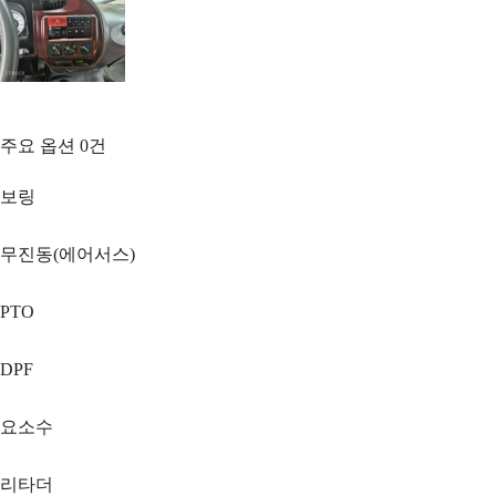
주요 옵션
0
건
보링
무진동(에어서스)
PTO
DPF
요소수
리타더