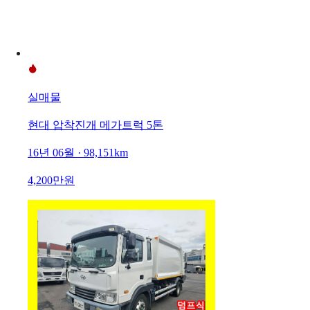
실매물
현대 압착진개 메가트럭 5톤
16년 06월 · 98,151km
4,200만원