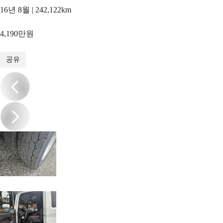
16년 8월 | 242,122km
4,190만원
1
/
15
공유