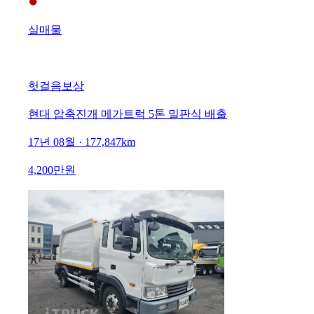
실매물
헛걸음보상
현대 압축진개 메가트럭 5톤 밀판식 배출
17년 08월 · 177,847km
4,200만원