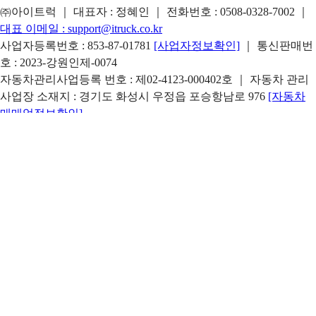
㈜아이트럭 ｜ 대표자 : 정혜인 ｜ 전화번호 :
0508-0328-7002
｜
대표 이메일 :
support@itruck.co.kr
사업자등록번호 : 853-87-01781
[사업자정보확인]
｜ 통신판매번
호 : 2023-강원인제-0074
자동차관리사업등록 번호 : 제02-4123-000402호 ｜ 자동차 관리
사업장 소재지 : 경기도 화성시 우정읍 포승항남로 976
[자동차
매매업정보확인]
본사 주소 : 강원특별자치도 인제군 기린면 조침령로 1235-24 ｜
지점 주소 : 서울시 서초구 동작대로 230(방배동) 화련빌딩 3층
아이트럭 인증중고트럭은 ㈜아이트럭이 운영합니다. ㈜아이트
럭은 통신판매중개자로 통신판매의 당사자가 아니며, 상품 및 거
래정보, 거래에 대한 책임은 판매자에게 있습니다.
Copyright ⓒ 2026 itruck All Rights Reserved.
이메일 문의