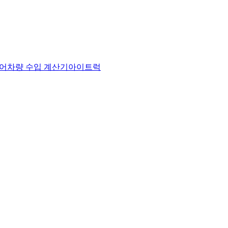
어
차량 수입 계산기
아이트럭