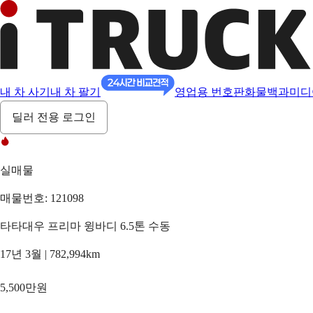
내 차 사기
내 차 팔기
영업용 번호판
화물백과
미디
딜러 전용 로그인
실매물
매물번호: 121098
타타대우 프리마 윙바디 6.5톤 수동
17년 3월 | 782,994km
5,500만원