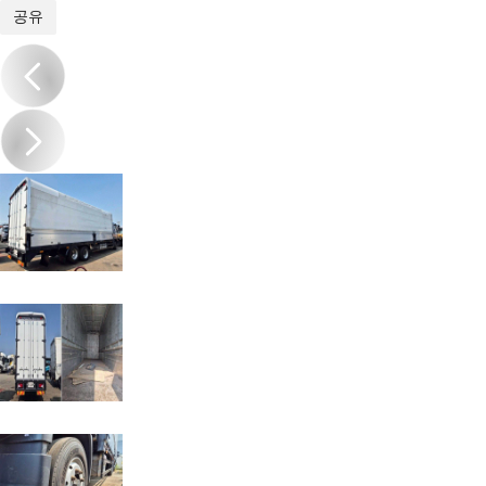
1
/
10
공유