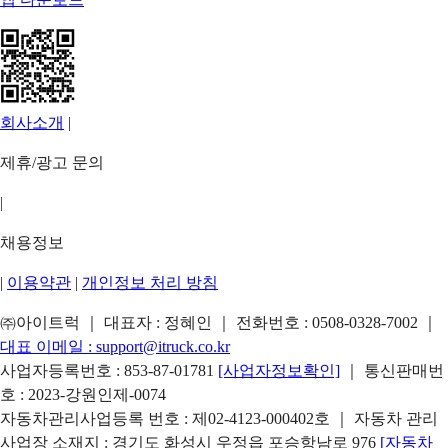
회사소개
|
제휴/광고 문의
|
채용정보
|
이용약관
|
개인정보 처리 방침
㈜아이트럭 ｜ 대표자 : 정혜인 ｜ 전화번호 :
0508-0328-7002
｜
대표 이메일 :
support@itruck.co.kr
사업자등록번호 : 853-87-01781
[사업자정보확인]
｜ 통신판매번
호 : 2023-강원인제-0074
자동차관리사업등록 번호 : 제02-4123-000402호 ｜ 자동차 관리
사업장 소재지 : 경기도 화성시 우정읍 포승항남로 976
[자동차