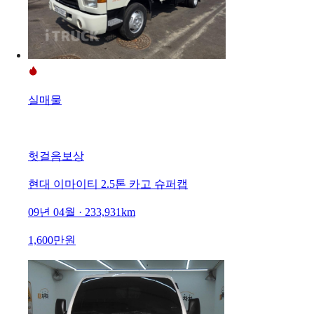
실매물
헛걸음보상
현대 이마이티 2.5톤 카고 슈퍼캡
09년 04월 · 233,931km
1,600만원