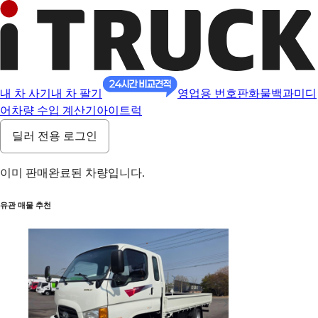
내 차 사기
내 차 팔기
영업용 번호판
화물백과
미디
어
차량 수입 계산기
아이트럭
딜러 전용 로그인
이미 판매완료된 차량입니다.
유관 매물 추천