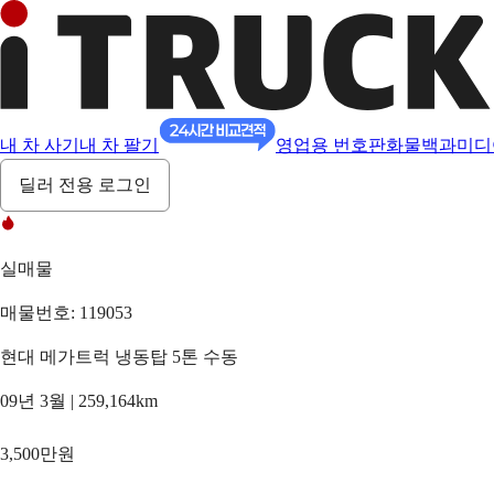
내 차 사기
내 차 팔기
영업용 번호판
화물백과
미디
딜러 전용 로그인
실매물
매물번호: 119053
현대 메가트럭 냉동탑 5톤 수동
09년 3월 | 259,164km
3,500만원