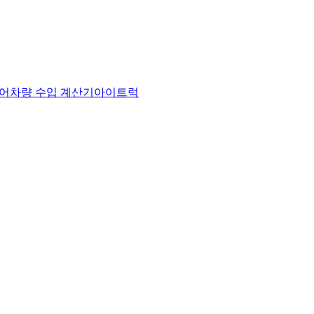
어
차량 수입 계산기
아이트럭