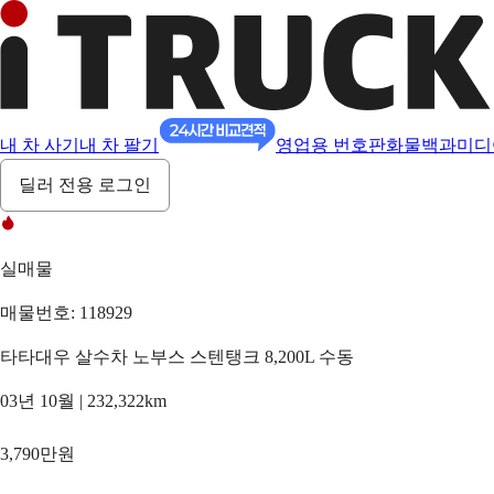
내 차 사기
내 차 팔기
영업용 번호판
화물백과
미디
딜러 전용 로그인
실매물
매물번호: 118929
타타대우 살수차 노부스 스텐탱크 8,200L 수동
03년 10월 | 232,322km
3,790만원