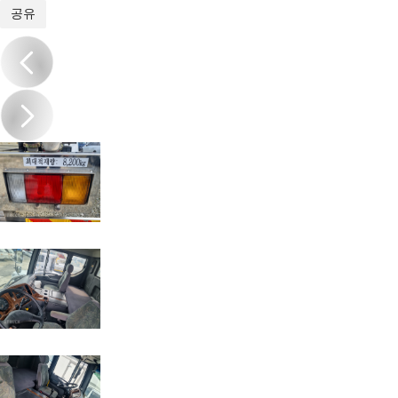
1
/
12
공유