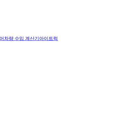
어
차량 수입 계산기
아이트럭