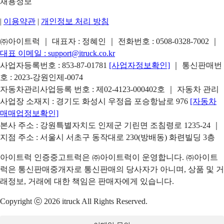
채용정보
|
이용약관
|
개인정보 처리 방침
㈜아이트럭 ｜ 대표자 : 정혜인 ｜ 전화번호 :
0508-0328-7002
｜
대표 이메일 :
support@itruck.co.kr
사업자등록번호 : 853-87-01781
[사업자정보확인]
｜ 통신판매번
호 : 2023-강원인제-0074
자동차관리사업등록 번호 : 제02-4123-000402호 ｜ 자동차 관리
사업장 소재지 : 경기도 화성시 우정읍 포승항남로 976
[자동차
매매업정보확인]
본사 주소 : 강원특별자치도 인제군 기린면 조침령로 1235-24 ｜
지점 주소 : 서울시 서초구 동작대로 230(방배동) 화련빌딩 3층
아이트럭 인증중고트럭은 ㈜아이트럭이 운영합니다. ㈜아이트
럭은 통신판매중개자로 통신판매의 당사자가 아니며, 상품 및 거
래정보, 거래에 대한 책임은 판매자에게 있습니다.
Copyright ⓒ 2026 itruck All Rights Reserved.