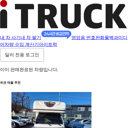
내 차 사기
내 차 팔기
영업용 번호판
화물백과
미디
어
차량 수입 계산기
아이트럭
딜러 전용 로그인
이미 판매완료된 차량입니다.
유관 매물 추천