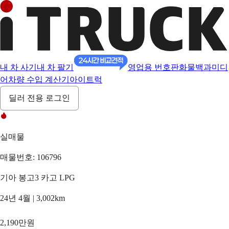
내 차 사기
내 차 팔기
영업용 번호판
화물백과
미디
어
차량 수입 계산기
아이트럭
딜러 전용 로그인
실매물
매물번호: 106796
기아 봉고3 카고 LPG
24년 4월 | 3,002km
2,190만원