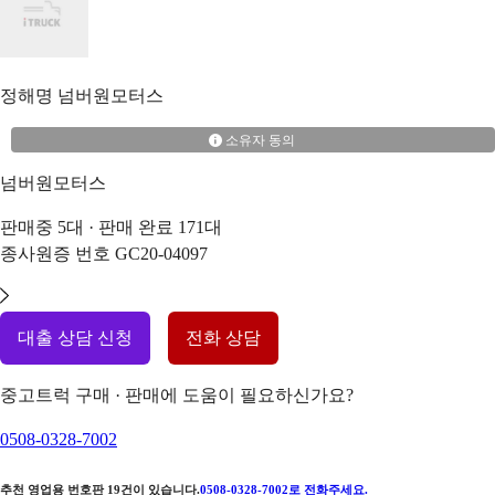
정해명
넘버원모터스
소유자 동의
넘버원모터스
판매중
5
대 · 판매 완료
171
대
종사원증 번호
GC20-04097
대출 상담 신청
전화 상담
중고트럭 구매 · 판매에 도움이 필요하신가요?
0508-0328-7002
추천 영업용 번호판
19
건이 있습니다.
0508-0328-7002
로 전화주세요.