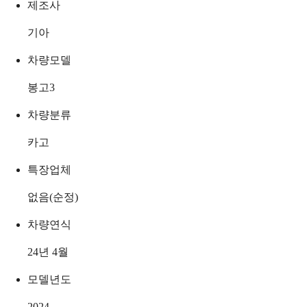
제조사
기아
차량모델
봉고3
차량분류
카고
특장업체
없음(순정)
차량연식
24년 4월
모델년도
2024