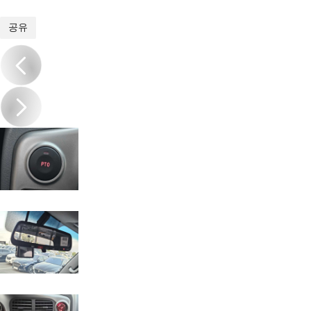
1
/
20
공유