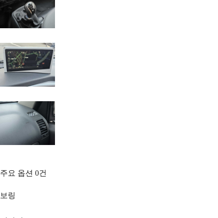
주요 옵션
0
건
보링