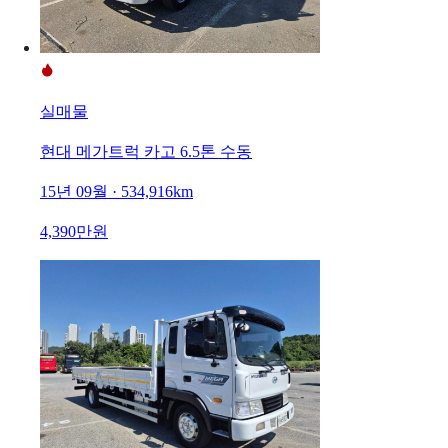
실매물
현대 메가트럭 카고 6.5톤 수동
15년 09월 · 534,916km
4,390만원