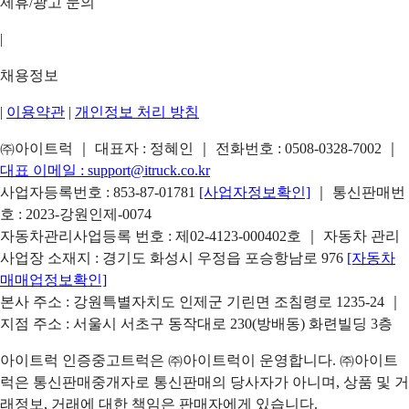
제휴/광고 문의
|
채용정보
|
이용약관
|
개인정보 처리 방침
㈜아이트럭 ｜ 대표자 : 정혜인 ｜ 전화번호 :
0508-0328-7002
｜
대표 이메일 :
support@itruck.co.kr
사업자등록번호 : 853-87-01781
[사업자정보확인]
｜ 통신판매번
호 : 2023-강원인제-0074
자동차관리사업등록 번호 : 제02-4123-000402호 ｜ 자동차 관리
사업장 소재지 : 경기도 화성시 우정읍 포승항남로 976
[자동차
매매업정보확인]
본사 주소 : 강원특별자치도 인제군 기린면 조침령로 1235-24 ｜
지점 주소 : 서울시 서초구 동작대로 230(방배동) 화련빌딩 3층
아이트럭 인증중고트럭은 ㈜아이트럭이 운영합니다. ㈜아이트
럭은 통신판매중개자로 통신판매의 당사자가 아니며, 상품 및 거
래정보, 거래에 대한 책임은 판매자에게 있습니다.