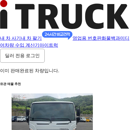
내 차 사기
내 차 팔기
영업용 번호판
화물백과
미디
어
차량 수입 계산기
아이트럭
딜러 전용 로그인
이미 판매완료된 차량입니다.
유관 매물 추천