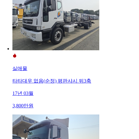
실매물
타타대우 없음(순정) 평판샤시 뒤3축
17년 03월
3,800만원