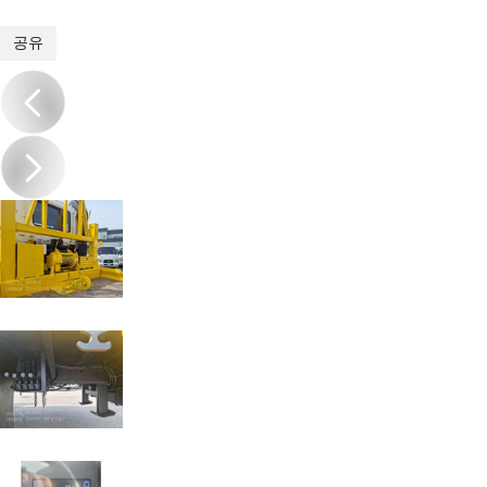
1
/
11
공유