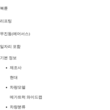
복륜
리프팅
무진동(에어서스)
일자리 포함
기본 정보
제조사
현대
차량모델
메가트럭 와이드캡
차량분류