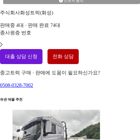
소유자 동의
주식회사화성트럭(화성)
판매중
4
대 · 판매 완료
74
대
종사원증 번호
대출 상담 신청
전화 상담
중고트럭 구매 · 판매에 도움이 필요하신가요?
0508-0328-7002
유관 매물 추천