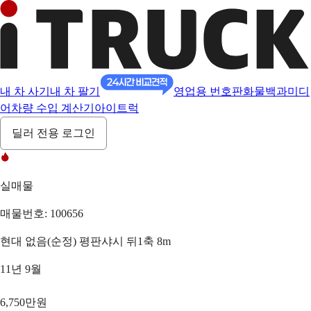
내 차 사기
내 차 팔기
영업용 번호판
화물백과
미디
어
차량 수입 계산기
아이트럭
딜러 전용 로그인
실매물
매물번호: 100656
현대 없음(순정) 평판샤시 뒤1축 8m
11년 9월
6,750만원