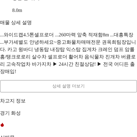
8.0
m
매물 상세 설명
...와이드캡4.5톤셀프로더 ...260마력 앞축 적재함8m ...대흥특장
...부가세별도 안녕하세요~중고화물차매매전문 권옥희팀장입니
다. 카고 윙바디 냉동탑 내장탑 익스탑 집게차 크레인 덤프 암롤
홈/탱크로로리 살수차 셀프로더 활어차 음식물차 진개차 버큠로
리 고속작업차 바가지차 ▶ 24시간 친절상담! ▶ 전국 어디든 출
장매입!
상세 설명 더보기
차고지 정보
경기 화성