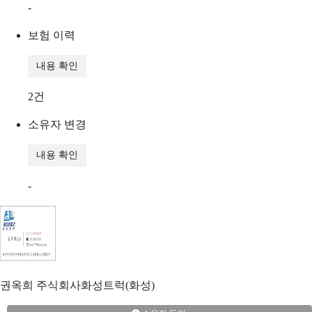
-
보험 이력
내용 확인
2
건
소유자 변경
내용 확인
-
권옥희
주식회사화성트럭(화성)