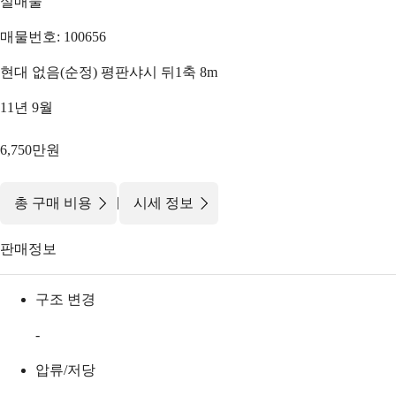
실매물
매물번호: 100656
현대 없음(순정) 평판샤시 뒤1축 8m
11년 9월
6,750만원
|
총 구매 비용
시세 정보
판매정보
구조 변경
-
압류/저당