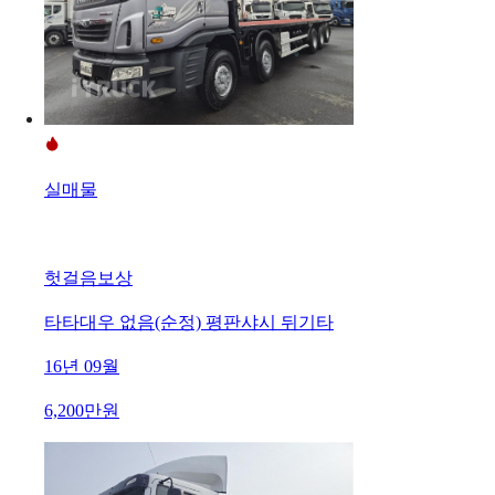
실매물
헛걸음보상
타타대우 없음(순정) 평판샤시 뒤기타
16년 09월
6,200만원