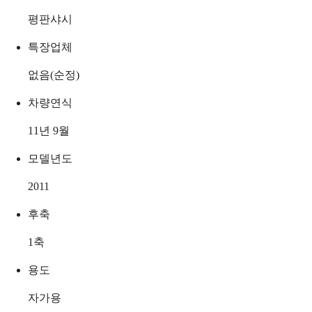
평판샤시
특장업체
없음(순정)
차량연식
11년 9월
모델년도
2011
후축
1축
용도
자가용