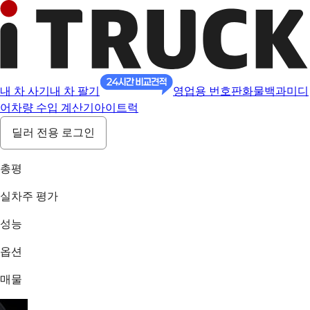
내 차 사기
내 차 팔기
영업용 번호판
화물백과
미디
어
차량 수입 계산기
아이트럭
딜러 전용 로그인
총평
실차주 평가
성능
옵션
매물