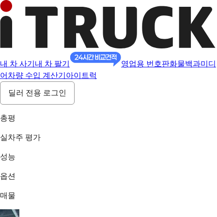
내 차 사기
내 차 팔기
영업용 번호판
화물백과
미디
어
차량 수입 계산기
아이트럭
딜러 전용 로그인
총평
실차주 평가
성능
옵션
매물