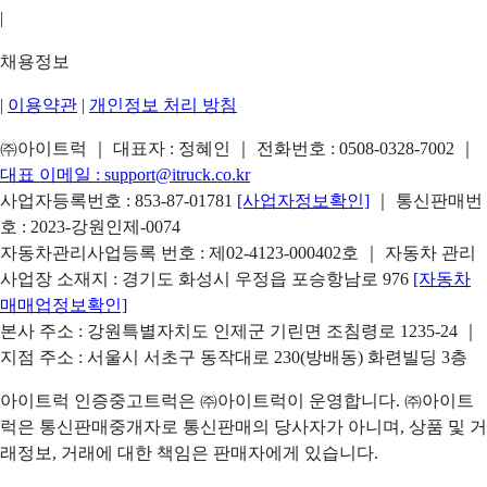
|
채용정보
|
이용약관
|
개인정보 처리 방침
㈜아이트럭 ｜ 대표자 : 정혜인 ｜ 전화번호 :
0508-0328-7002
｜
대표 이메일 :
support@itruck.co.kr
사업자등록번호 : 853-87-01781
[사업자정보확인]
｜ 통신판매번
호 : 2023-강원인제-0074
자동차관리사업등록 번호 : 제02-4123-000402호 ｜ 자동차 관리
사업장 소재지 : 경기도 화성시 우정읍 포승항남로 976
[자동차
매매업정보확인]
본사 주소 : 강원특별자치도 인제군 기린면 조침령로 1235-24 ｜
지점 주소 : 서울시 서초구 동작대로 230(방배동) 화련빌딩 3층
아이트럭 인증중고트럭은 ㈜아이트럭이 운영합니다. ㈜아이트
럭은 통신판매중개자로 통신판매의 당사자가 아니며, 상품 및 거
래정보, 거래에 대한 책임은 판매자에게 있습니다.