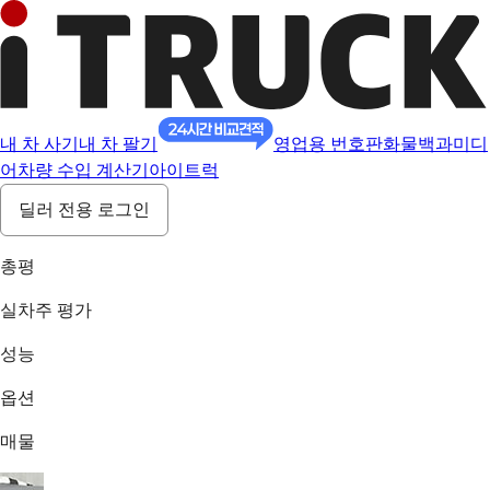
내 차 사기
내 차 팔기
영업용 번호판
화물백과
미디
어
차량 수입 계산기
아이트럭
딜러 전용 로그인
총평
실차주 평가
성능
옵션
매물