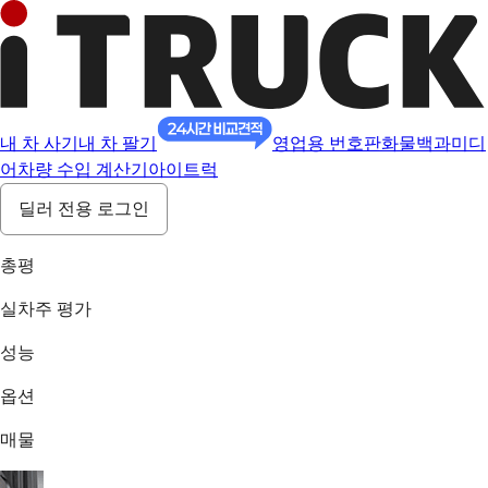
내 차 사기
내 차 팔기
영업용 번호판
화물백과
미디
어
차량 수입 계산기
아이트럭
딜러 전용 로그인
총평
실차주 평가
성능
옵션
매물